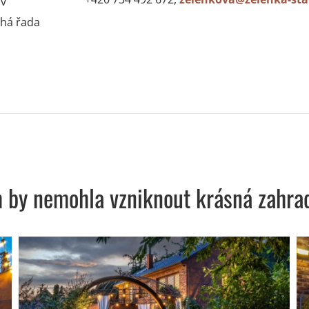
 v
uhá řada
m by nemohla vzniknout krásná zahra