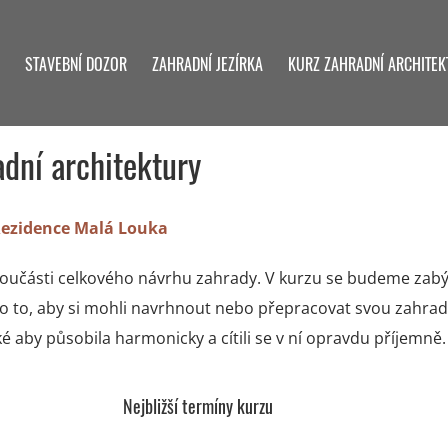
STAVEBNÍ DOZOR
ZAHRADNÍ JEZÍRKA
KURZ ZAHRADNÍ ARCHITEK
adní architektury
ezidence Malá Louka
 součásti celkového návrhu zahrady. V kurzu se budeme zab
o to, aby si mohli navrhnout nebo přepracovat svou zahradu
aké aby působila harmonicky a cítili se v ní opravdu příjemně.
Nejbližší termíny kurzu