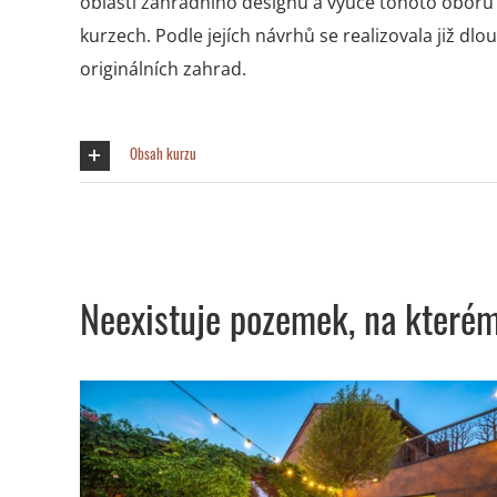
oblasti zahradního designu a výuce tohoto oboru
kurzech. Podle jejích návrhů se realizovala již dlo
originálních zahrad.
Obsah kurzu
Neexistuje pozemek, na které