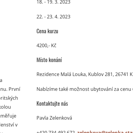
18. - 19. 3. 2023
22. - 23. 4. 2023
Cena
kurzu
4200,- Kč
Místo konání
Rezidence Malá Louka, Kublov 281, 26741 
 a
nu. První
Nabízíme také možnost ubytování za cenu 
britských
Kontaktujte nás
školou
aměřuje
Pavla Zelenková
enství v
+420 734 492 672,
zelenkova@zelenka-sta