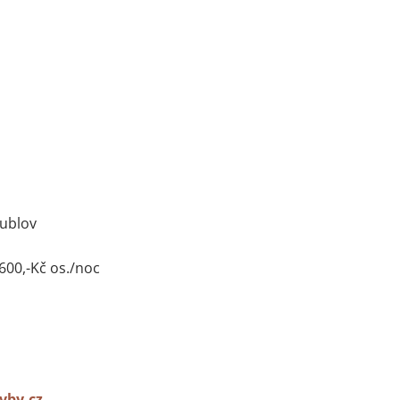
Kublov
600,-Kč os./noc
vby.cz